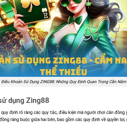
Điều Khoản Sử Dụng ZING88: Những Quy Định Quan Trọng Cần Nắm
sử dụng Zing88
quy định rõ ràng các quy tắc, điều kiện mà người chơi cần đồng 
đồng ràng buộc giữa hai bên, bao gồm các quy định về quyền lợi, 