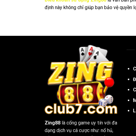
định này không chỉ giúp bạn bảo vệ quyền 
C
Đ
C
M
L
Zing88
là cổng game uy tín với đa
dạng dịch vụ cá cược như: nổ hủ,