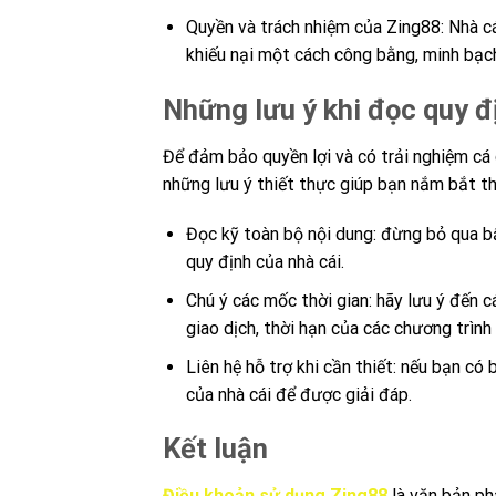
Quyền và trách nhiệm của Zing88: Nhà cá
khiếu nại một cách công bằng, minh bạch
Những lưu ý khi đọc quy đị
Để đảm bảo quyền lợi và có trải nghiệm cá 
những lưu ý thiết thực giúp bạn nắm bắt th
Đọc kỹ toàn bộ nội dung: đừng bỏ qua b
quy định của nhà cái.
Chú ý các mốc thời gian: hãy lưu ý đến c
giao dịch, thời hạn của các chương trình
Liên hệ hỗ trợ khi cần thiết: nếu bạn c
của nhà cái để được giải đáp.
Kết luận
Điều khoản sử dụng Zing88
là văn bản phá