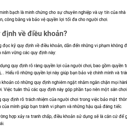
, minh bạch là minh chứng cho sự chuyên nghiệp và uy tín của nhà 
, công bằng và bảo vệ quyền lợi tối đa cho người chơi.
 định về điều khoản?
 đọc kỹ quy định về điều khoản, dẫn đến những vi phạm không đ
n nắm vững các quy định này:
 dụng quy định rõ ràng quyền lợi của người chơi, bao gồm quyền t
i,… Hiểu rõ những quyền lợi này giúp bạn bảo vệ chính mình và tr
iều khoản có những quy định nghiêm ngặt nhằm ngăn chặn mọi hành
. Việc tuân thủ các quy định này góp phần tạo nên một sân chơi
 quy định rõ trách nhiệm của người chơi trong việc bảo mật thông
m của mình giúp bạn tránh vi phạm và những hậu quả đáng tiếc.
rường hợp xảy ra tranh chấp, điều khoản sử dụng sẽ là căn cứ để
ái.