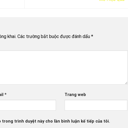
ông khai.
Các trường bắt buộc được đánh dấu
*
il
*
Trang web
 trong trình duyệt này cho lần bình luận kế tiếp của tôi.