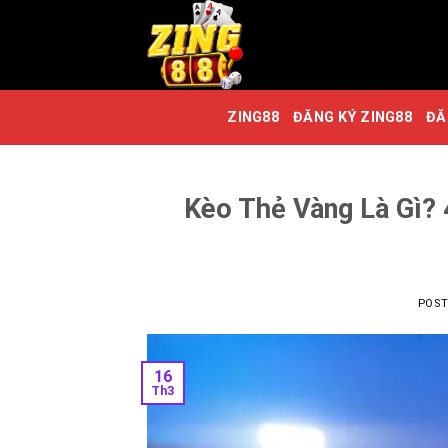
Skip
to
content
ZING88
ĐĂNG KÝ ZING88
ĐĂ
Kèo Thẻ Vàng Là Gì? 
POS
16
Th3