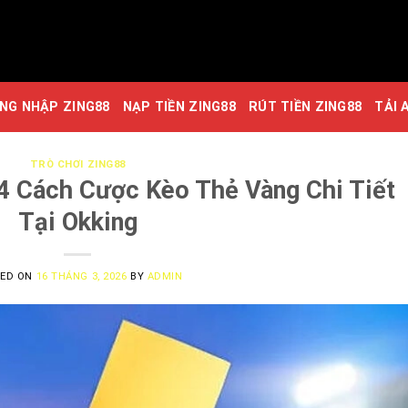
NG NHẬP ZING88
NẠP TIỀN ZING88
RÚT TIỀN ZING88
TẢI 
TRÒ CHƠI ZING88
4 Cách Cược Kèo Thẻ Vàng Chi Tiết
Tại Okking
TED ON
16 THÁNG 3, 2026
BY
ADMIN