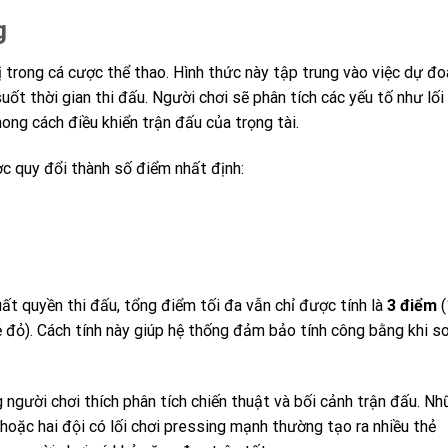
g
 trong cá cược thể thao. Hình thức này tập trung vào việc dự đo
uốt thời gian thi đấu. Người chơi sẽ phân tích các yếu tố như lối
hong cách điều khiển trận đấu của trọng tài.
ợc quy đổi thành số điểm nhất định:
uất quyền thi đấu, tổng điểm tối đa vẫn chỉ được tính là
3 điểm
(
 đỏ). Cách tính này giúp hệ thống đảm bảo tính công bằng khi s
 người chơi thích phân tích chiến thuật và bối cảnh trận đấu. N
 hoặc hai đội có lối chơi pressing mạnh thường tạo ra nhiều thẻ