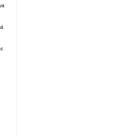
ưa
uả
ặc