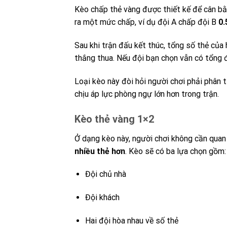
Kèo chấp thẻ vàng được thiết kế để cân bằn
ra một mức chấp, ví dụ đội A chấp đội B
0.
Sau khi trận đấu kết thúc, tổng số thẻ của
thắng thua. Nếu đội bạn chọn vẫn có tổng 
Loại kèo này đòi hỏi người chơi phải phân t
chịu áp lực phòng ngự lớn hơn trong trận.
Kèo thẻ vàng 1×2
Ở dạng kèo này, người chơi không cần quan
nhiều thẻ hơn
. Kèo sẽ có ba lựa chọn gồm:
Đội chủ nhà
Đội khách
Hai đội hòa nhau về số thẻ