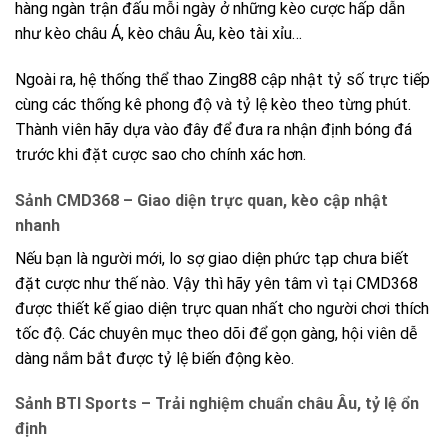
hàng ngàn trận đấu mỗi ngày ở những kèo cược hấp dẫn
như kèo châu Á, kèo châu Âu, kèo tài xỉu…
Ngoài ra, hệ thống thể thao Zing88 cập nhật tỷ số trực tiếp
cùng các thống kê phong độ và tỷ lệ kèo theo từng phút.
Thành viên hãy dựa vào đây để đưa ra nhận định bóng đá
trước khi đặt cược sao cho chính xác hơn.
Sảnh CMD368 – Giao diện trực quan, kèo cập nhật
nhanh
Nếu bạn là người mới, lo sợ giao diện phức tạp chưa biết
đặt cược như thế nào. Vậy thì hãy yên tâm vì tại CMD368
được thiết kế giao diện trực quan nhất cho người chơi thích
tốc độ. Các chuyên mục theo dõi để gọn gàng, hội viên dễ
dàng nắm bắt được tỷ lệ biến động kèo.
Sảnh BTI Sports – Trải nghiệm chuẩn châu Âu, tỷ lệ ổn
định