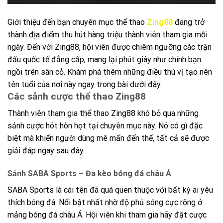
Giới thiệu đến bạn chuyên mục thể thao
Zing88
đang trở
thành địa điểm thu hút hàng triệu thành viên tham gia mỗi
ngày. Đến với Zing88, hội viên được chiêm ngưỡng các trận
đấu quốc tế đẳng cấp, mang lại phút giây như chính bạn
ngồi trên sân cỏ. Khám phá thêm những điều thú vị tạo nên
tên tuổi của nơi này ngay trong bài dưới đây.
Các sảnh cược thể thao Zing88
Thành viên tham gia thể thao Zing88 khó bỏ qua những
sảnh cược hót hòn họt tại chuyên mục này. Nó có gì đặc
biệt mà khiến người dùng mê mẩn đến thế, tất cả sẽ được
giải đáp ngay sau đây.
Sảnh SABA Sports – Đa kèo bóng đá châu Á
SABA Sports là cái tên đã quá quen thuộc với bất kỳ ai yêu
thích bóng đá. Nổi bật nhất nhờ độ phủ sóng cực rộng ở
mảng bóng đá châu Á. Hội viên khi tham gia hãy đặt cược