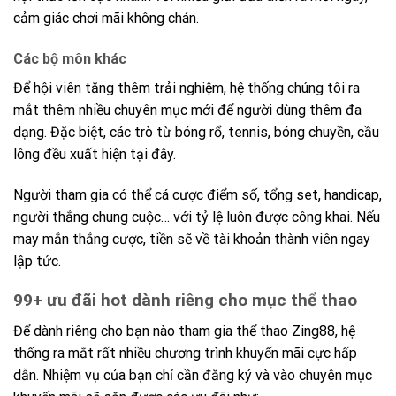
cảm giác chơi mãi không chán.
Các bộ môn khác
Để hội viên tăng thêm trải nghiệm, hệ thống chúng tôi ra
mắt thêm nhiều chuyên mục mới để người dùng thêm đa
dạng. Đặc biệt, các trò từ bóng rổ, tennis, bóng chuyền, cầu
lông đều xuất hiện tại đây.
Người tham gia có thể cá cược điểm số, tổng set, handicap,
người thắng chung cuộc… với tỷ lệ luôn được công khai. Nếu
may mắn thắng cược, tiền sẽ về tài khoản thành viên ngay
lập tức.
99+ ưu đãi hot dành riêng cho mục thể thao
Để dành riêng cho bạn nào tham gia thể thao Zing88, hệ
thống ra mắt rất nhiều chương trình khuyến mãi cực hấp
dẫn. Nhiệm vụ của bạn chỉ cần đăng ký và vào chuyên mục