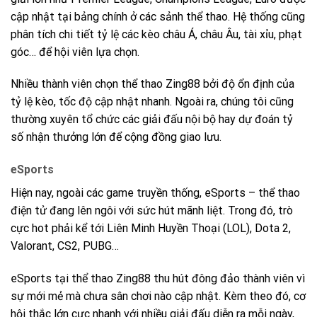
cập nhật tại bảng chính ở các sảnh thể thao. Hệ thống cũng
phân tích chi tiết tỷ lệ các kèo châu Á, châu Âu, tài xỉu, phạt
góc… để hội viên lựa chọn.
Nhiều thành viên chọn thể thao Zing88 bởi độ ổn định của
tỷ lệ kèo, tốc độ cập nhật nhanh. Ngoài ra, chúng tôi cũng
thường xuyên tổ chức các giải đấu nội bộ hay dự đoán tỷ
số nhận thưởng lớn để cộng đồng giao lưu.
eSports
Hiện nay, ngoài các game truyền thống, eSports – thể thao
điện tử đang lên ngôi với sức hút mãnh liệt. Trong đó, trò
cực hot phải kể tới Liên Minh Huyền Thoại (LOL), Dota 2,
Valorant, CS2, PUBG…
eSports tại thể thao Zing88 thu hút đông đảo thành viên vì
sự mới mẻ mà chưa sân chơi nào cập nhật. Kèm theo đó, cơ
hội thắc lớn cực nhanh với nhiều giải đấu diễn ra mỗi ngày,