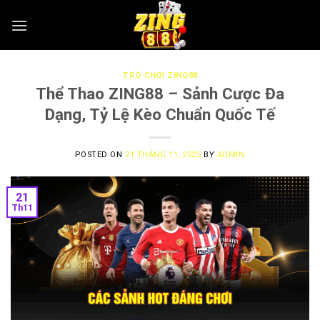
Skip
to
content
TRÒ CHƠI ZING88
Thể Thao ZING88 – Sảnh Cược Đa
Dạng, Tỷ Lệ Kèo Chuẩn Quốc Tế
POSTED ON
21 THÁNG 11, 2025
BY
ADMIN
21
Th11